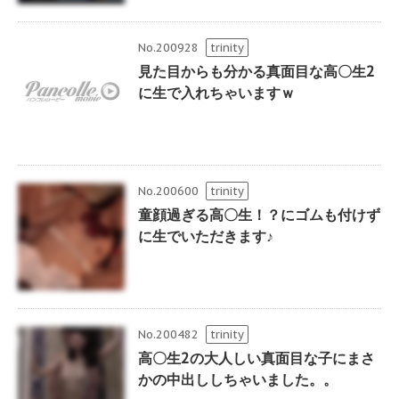
No.200928
trinity
見た目からも分かる真面目な高〇生2
に生で入れちゃいますｗ
No.200600
trinity
童顔過ぎる高〇生！？にゴムも付けず
に生でいただきます♪
No.200482
trinity
高〇生2の大人しい真面目な子にまさ
かの中出ししちゃいました。。