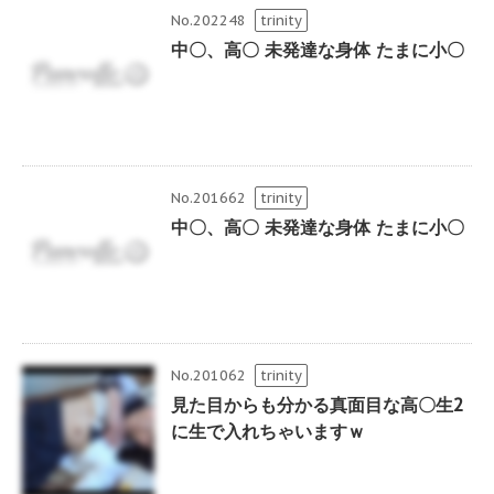
No.202248
trinity
中〇、高〇 未発達な身体 たまに小〇
No.201662
trinity
中〇、高〇 未発達な身体 たまに小〇
No.201062
trinity
見た目からも分かる真面目な高〇生2
に生で入れちゃいますｗ