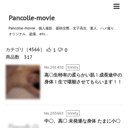
Pancolle-movie
Pancolle-movie、個人撮影、援助交際、女子高生、素人、ハメ撮り、
オリジナル、盗撮、etc…
カテゴリ
［4566］
1
0
商品数
317
No.201430
trinity
高〇生特有の柔らかい肌！成長途中の
身体！生で堪能させてもらいます！！
No.203663
trinity
中〇、高〇 未発達な身体 たまに小〇