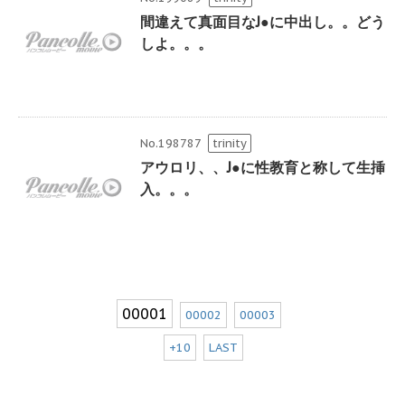
間違えて真面目なJ●に中出し。。どう
しよ。。。
No.198787
trinity
アウロリ、、J●に性教育と称して生挿
入。。。
00001
00002
00003
+10
LAST