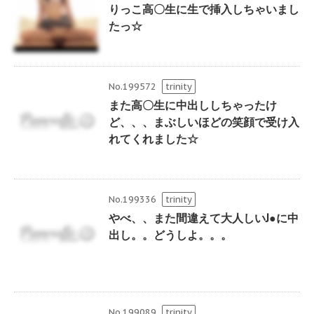
りっこ高〇生に生で挿入しちゃいまし
たっ☆
No.199572
trinity
また高〇生に中出ししちゃったけ
ど、、、まぶしいほどの笑顔で受け入
れてくれました☆
No.199336
trinity
やべ、、また間違えて大人しいJ●に中
出し。。どうしよ。。。
No.199089
trinity