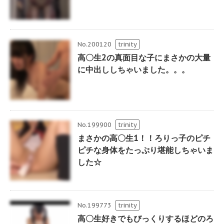
No.200120
trinity
高〇生2の真面目な子にまさかの大量
に中出ししちゃいました。。。
No.199900
trinity
まさかの高〇生1！！ろりっ子のピチ
ピチな身体をたっぷり堪能しちゃいま
した☆
No.199773
trinity
高〇生好きでもびっくりするほどのろ